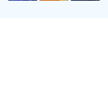
4
阿斯顿维拉
28
17
53
5
热刺
27
16
51
查看完整积分榜 →
射手榜速递
1
哈兰德
18
4
22
2
萨拉赫
15
7
24
3
鲍恩
14
3
26
热门赛事分类