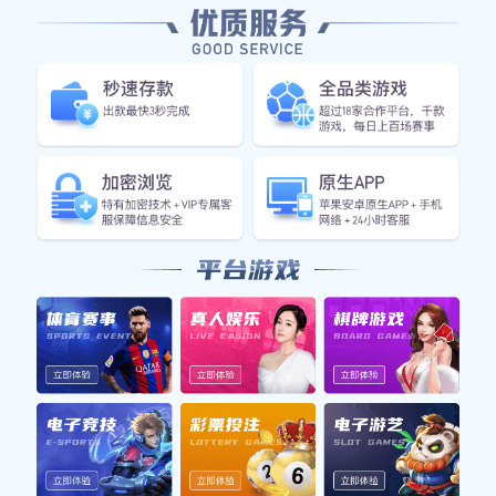
LCK
T1
vs
G2
18:00
未开始
欧冠半决赛前瞻：豪门对决一触即发
今晚焦点战，即时比分网为您提供全程数据追踪。
英超积分榜 TOP 5
1
利物浦
28
22
68
2
阿森纳
28
21
66
3
曼城
27
20
63