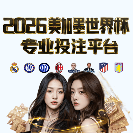
即时比分
网
首页
足球比分
篮球比分
赛事数据
帮助中心
焦点赛事直播
LIVE
英超联赛
65'
🔴 利物浦
2
🔵 曼城
1
NBA 常规赛
Q3 04:12
🏀 湖人
88
🏀 勇士
82
西甲联赛
HT